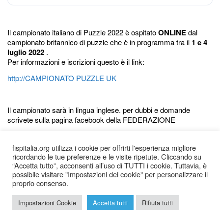
Il campionato italiano di Puzzle 2022 è ospitato
ONLINE
dal
campionato britannico di puzzle che è in programma tra il
1 e 4
luglio 2022
.
Per informazioni e iscrizioni questo è il link:
http://CAMPIONATO PUZZLE UK
Il campionato sarà in lingua inglese. per dubbi e domande
scrivete sulla pagina facebook della FEDERAZIONE
federazione.italiana.sudoku.puzzle
fispitalia.org utilizza i cookie per offrirti l'esperienza migliore
ricordando le tue preferenze e le visite ripetute. Cliccando su
“Accetta tutto”, acconsenti all’uso di TUTTI i cookie. Tuttavia, è
possibile visitare "Impostazioni dei cookie" per personalizzare il
proprio consenso.
2026 © Federazione Italiana Sudoku Puzzle |
Chi siamo
|
Impostazioni Cookie
Accetta tutti
Rifiuta tutti
Privacy