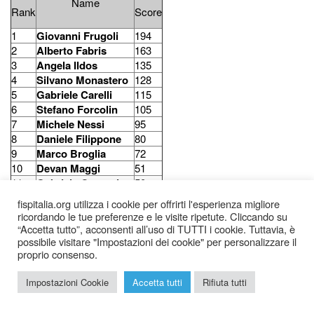
Name
Rank
Score
1
Giovanni Frugoli
194
2
Alberto Fabris
163
3
Angela Ildos
135
4
Silvano Monastero
128
5
Gabriele Carelli
115
6
Stefano Forcolin
105
7
Michele Nessi
95
8
Daniele Filippone
80
9
Marco Broglia
72
10
Devan Maggi
51
11
Gabriele Quaresima
50
12
Vittorio Schiavone
35
fispitalia.org utilizza i cookie per offrirti l'esperienza migliore
ricordando le tue preferenze e le visite ripetute. Cliccando su
“Accetta tutto”, acconsenti all’uso di TUTTI i cookie. Tuttavia, è
possibile visitare "Impostazioni dei cookie" per personalizzare il
proprio consenso.
2026 © Federazione Italiana Sudoku Puzzle |
Chi siamo
|
Impostazioni Cookie
Accetta tutti
Rifiuta tutti
Privacy