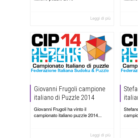
Leggi di più
Giovanni Frugoli campione
Stef
italiano di Puzzle 2014
itali
Giovanni Frugoli ha vinto il
Stefano
campionato italiano puzzle 2014...
campion
Leggi di più