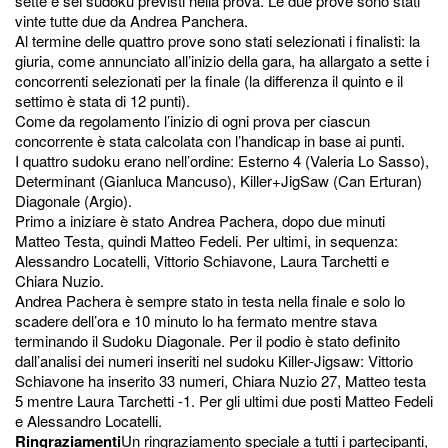
sette e sei sudoku previsti nella prova. Le due prove sono stati
vinte tutte due da Andrea Panchera.
Al termine delle quattro prove sono stati selezionati i finalisti: la
giuria, come annunciato all’inizio della gara, ha allargato a sette i
concorrenti selezionati per la finale (la differenza il quinto e il
settimo è stata di 12 punti).
Come da regolamento l’inizio di ogni prova per ciascun
concorrente è stata calcolata con l’handicap in base ai punti.
I quattro sudoku erano nell’ordine: Esterno 4 (Valeria Lo Sasso),
Determinant (Gianluca Mancuso), Killer+JigSaw (Can Erturan)
Diagonale (Argio).
Primo a iniziare è stato Andrea Pachera, dopo due minuti
Matteo Testa, quindi Matteo Fedeli. Per ultimi, in sequenza:
Alessandro Locatelli, Vittorio Schiavone, Laura Tarchetti e
Chiara Nuzio.
Andrea Pachera è sempre stato in testa nella finale e solo lo
scadere dell’ora e 10 minuto lo ha fermato mentre stava
terminando il Sudoku Diagonale. Per il podio è stato definito
dall’analisi dei numeri inseriti nel sudoku Killer-Jigsaw: Vittorio
Schiavone ha inserito 33 numeri, Chiara Nuzio 27, Matteo testa
5 mentre Laura Tarchetti -1. Per gli ultimi due posti Matteo Fedeli
e Alessandro Locatelli.
Ringraziamenti
Un ringraziamento speciale a tutti i partecipanti,