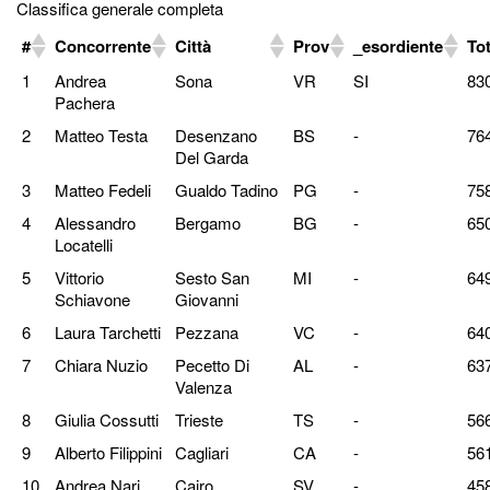
Classifica generale completa
#
Concorrente
Città
Prov
_esordiente
Tot
1
Andrea
Sona
VR
SI
83
Pachera
2
Matteo Testa
Desenzano
BS
-
76
Del Garda
3
Matteo Fedeli
Gualdo Tadino
PG
-
75
4
Alessandro
Bergamo
BG
-
65
Locatelli
5
Vittorio
Sesto San
MI
-
64
Schiavone
Giovanni
6
Laura Tarchetti
Pezzana
VC
-
64
7
Chiara Nuzio
Pecetto Di
AL
-
63
Valenza
8
Giulia Cossutti
Trieste
TS
-
56
9
Alberto Filippini
Cagliari
CA
-
56
10
Andrea Nari
Cairo
SV
-
45