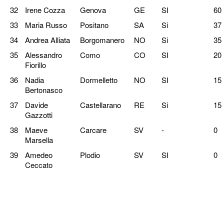
32
Irene Cozza
Genova
GE
SI
60
33
Maria Russo
Positano
SA
Si
37
34
Andrea Alliata
Borgomanero
NO
Si
35
35
Alessandro
Como
CO
SI
20
Fiorillo
36
Nadia
Dormelletto
NO
SI
15
Bertonasco
37
Davide
Castellarano
RE
Si
15
Gazzotti
38
Maeve
Carcare
SV
-
0
Marsella
39
Amedeo
Plodio
SV
SI
0
Ceccato