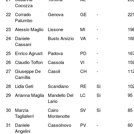
Cocozza
22
Corrado
Genova
GE
-
22
Palumbo
23
Alessio Maglio
Lissone
MI
-
19
24
Daniele
Busto Arsizio
VA
-
16
Cassani
25
Enrico Agrusti
Padova
PD
-
16
26
Claudio Toffon
Cassola
VI
-
15
27
Giuseppe De
Casoli
CH
-
11
Camillis
28
Lidia Geti
Scandiano
RE
Si
10
29
Arianna Maglia
Mandello Del
LC
Si
95
Lario
30
Marzia
Cairo
SV
Si
85
Tagliaferri
Montenotte
31
Daniele
Cassolnovo
PV
-
60
Angelini