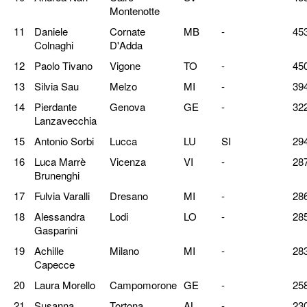
Montenotte
11
Daniele
Cornate
MB
-
45
Colnaghi
D'Adda
12
Paolo Tivano
Vigone
TO
-
45
13
Silvia Sau
Melzo
MI
-
39
14
Pierdante
Genova
GE
-
32
Lanzavecchia
15
Antonio Sorbi
Lucca
LU
SI
29
16
Luca Marrè
Vicenza
VI
-
28
Brunenghi
17
Fulvia Varalli
Dresano
MI
-
28
18
Alessandra
Lodi
LO
-
28
Gasparini
19
Achille
Milano
MI
-
28
Capecce
20
Laura Morello
Campomorone
GE
-
25
21
Susanna
Tortona
AL
-
23