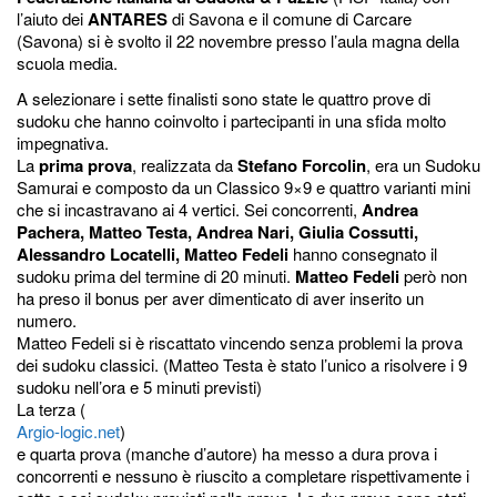
l’aiuto dei
ANTARES
di Savona e il comune di Carcare
(Savona) si è svolto il 22 novembre presso l’aula magna della
scuola media.
A selezionare i sette finalisti sono state le quattro prove di
sudoku che hanno coinvolto i partecipanti in una sfida molto
impegnativa.
La
prima prova
, realizzata da
Stefano Forcolin
, era un Sudoku
Samurai e composto da un Classico 9×9 e quattro varianti mini
che si incastravano ai 4 vertici. Sei concorrenti,
Andrea
Pachera, Matteo Testa, Andrea Nari, Giulia Cossutti,
Alessandro Locatelli, Matteo Fedeli
hanno consegnato il
sudoku prima del termine di 20 minuti.
Matteo Fedeli
però non
ha preso il bonus per aver dimenticato di aver inserito un
numero.
Matteo Fedeli si è riscattato vincendo senza problemi la prova
dei sudoku classici. (Matteo Testa è stato l’unico a risolvere i 9
sudoku nell’ora e 5 minuti previsti)
La terza (
Argio-logic.net
)
e quarta prova (manche d’autore) ha messo a dura prova i
concorrenti e nessuno è riuscito a completare rispettivamente i