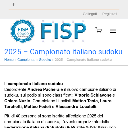
Collegati
Registrati
Toggle n
2025 – Campionato italiano sudoku
Home
»
Campionati
»
Sudoku
»
2025 – Campionato italiano sudoku
Il campionato italiano sudoku
L’esordiente
Andrea Pachera
è il nuovo campione italiano di
sudoku, sul podio si sono classificati:
Vittorio Schiavone
e
Chiara Nuzio
. Completano i finalisti
Matteo Testa,
Laura
Tarchetti
,
Matteo Fedeli
e
Alessandro Locatelli
.
Più di 40 persone si sono iscritte all’edizione 2025 del
campionato italiano di sudoku, L’evento organizzato dalla
Federazione italiana di Sudoku & Puzzle
(FISP Italia) con