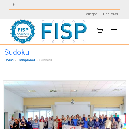
Collegati
Registrati
Toggle
Sudoku
Home
»
Campionati
»
Sudoku
navigati