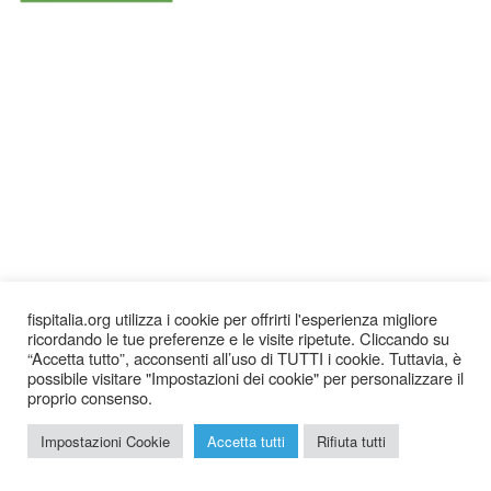
fispitalia.org utilizza i cookie per offrirti l'esperienza migliore
ricordando le tue preferenze e le visite ripetute. Cliccando su
“Accetta tutto”, acconsenti all’uso di TUTTI i cookie. Tuttavia, è
possibile visitare "Impostazioni dei cookie" per personalizzare il
proprio consenso.
2026 © Federazione Italiana Sudoku Puzzle |
Chi siamo
|
Impostazioni Cookie
Accetta tutti
Rifiuta tutti
Privacy