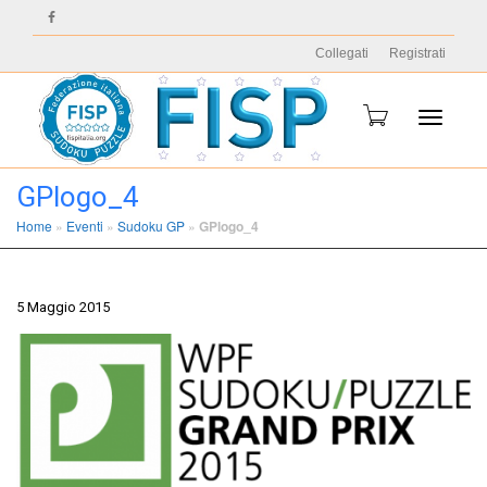
Collegati
Registrati
Toggle
GPlogo_4
Home
»
Eventi
»
Sudoku GP
»
GPlogo_4
navigati
5 Maggio 2015