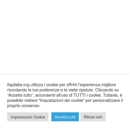
fispitalia.org utilizza i cookie per offrirti l'esperienza migliore
ricordando le tue preferenze e le visite ripetute. Cliccando su
“Accetta tutto”, acconsenti all’uso di TUTTI i cookie. Tuttavia, è
possibile visitare "Impostazioni dei cookie" per personalizzare il
proprio consenso.
2026 © Federazione Italiana Sudoku Puzzle |
Chi siamo
|
Impostazioni Cookie
Accetta tutti
Rifiuta tutti
Privacy