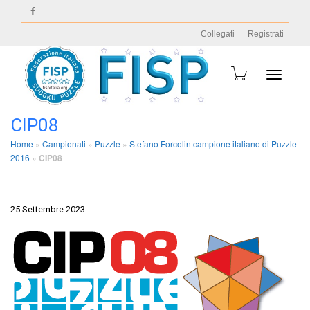
Collegati
Registrati
Toggle
CIP08
Home
»
Campionati
»
Puzzle
»
Stefano Forcolin campione italiano di Puzzle
2016
»
CIP08
navigati
25 Settembre 2023