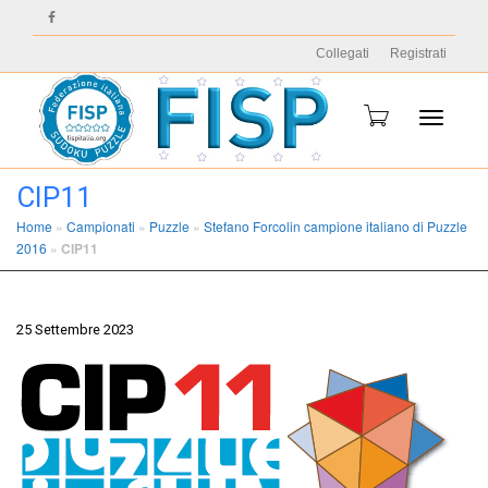
Collegati
Registrati
Toggle
CIP11
Home
»
Campionati
»
Puzzle
»
Stefano Forcolin campione italiano di Puzzle
2016
»
CIP11
navigati
25 Settembre 2023