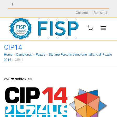
Collegati
Registrati
Toggle
CIP14
Home
»
Campionati
»
Puzzle
»
Stefano Forcolin campione italiano di Puzzle
2016
»
CIP14
navigati
25 Settembre 2023