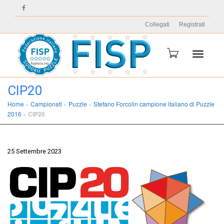
Collegati
Registrati
Toggle
CIP20
Home
»
Campionati
»
Puzzle
»
Stefano Forcolin campione italiano di Puzzle
2016
»
CIP20
navigati
25 Settembre 2023