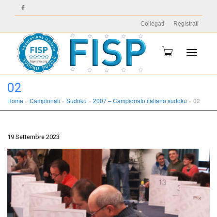
Collegati
Registrati
Toggle
02
Home
»
Campionati
»
Sudoku
»
2007 – Campionato italiano sudoku
»
02
navigati
19 Settembre 2023