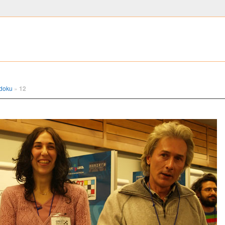
udoku
»
12