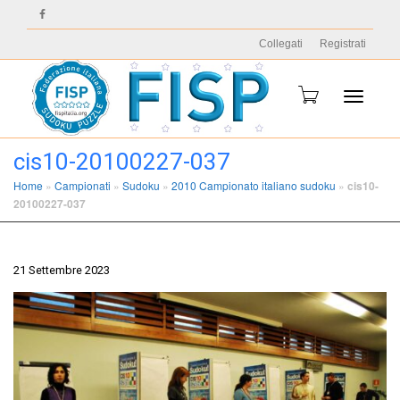
Collegati
Registrati
Toggle
cis10-20100227-037
Home
»
Campionati
»
Sudoku
»
2010 Campionato italiano sudoku
»
cis10-
20100227-037
navigati
21 Settembre 2023