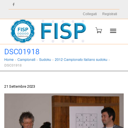
Collegati
Registrati
Toggle
DSC01918
Home
»
Campionati
»
Sudoku
»
2012 Campionato italiano sudoku
»
DSC01918
navigati
21 Settembre 2023