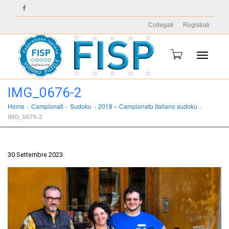
Collegati
Registrati
Toggle
IMG_0676-2
Home
»
Campionati
»
Sudoku
»
2018 – Campionato italiano sudoku
»
IMG_0676-2
navigati
30 Settembre 2023