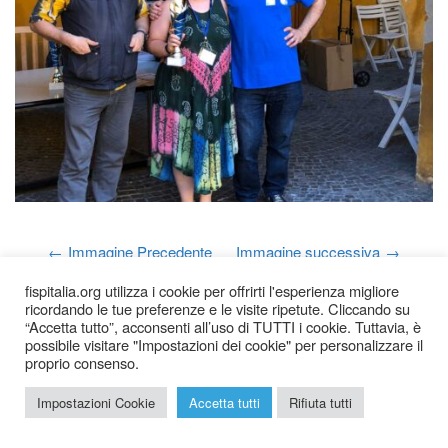
Immagine Precedente
Immagine successiva
fispitalia.org utilizza i cookie per offrirti l'esperienza migliore
ricordando le tue preferenze e le visite ripetute. Cliccando su
“Accetta tutto”, acconsenti all’uso di TUTTI i cookie. Tuttavia, è
possibile visitare "Impostazioni dei cookie" per personalizzare il
proprio consenso.
2026 © Federazione Italiana Sudoku Puzzle |
Chi siamo
|
Impostazioni Cookie
Accetta tutti
Rifiuta tutti
Privacy