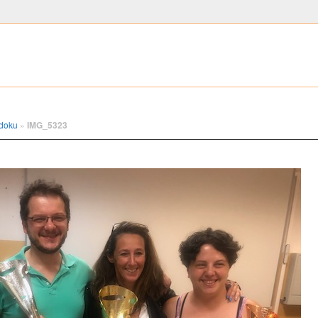
udoku
»
IMG_5323